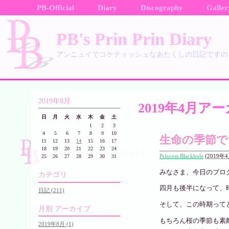
PB-Official
Diary
Discography
Galler
PB's Prin Prin Diary
アンニュイでコケティッシュなあたくしの日記ですの
2019年8月
2019年4月ア
日
月
火
水
木
金
土
1
2
3
4
5
6
7
8
9
10
生命の季節で
11
12
13
14
15
16
17
18
19
20
21
22
23
24
Princess Blackhole
(
2019年4
25
26
27
28
29
30
31
みなさま、今日のブロ
カテゴリ
四月も後半になって、
日記 (211)
そして、この時期って
月別
アーカイブ
もちろん桜の季節も素
2019年8月 (1)